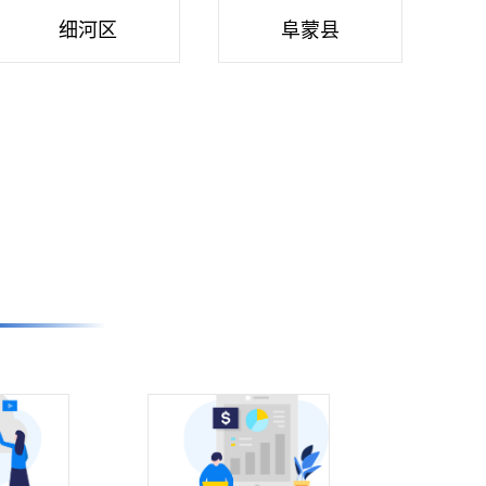
细河区
阜蒙县